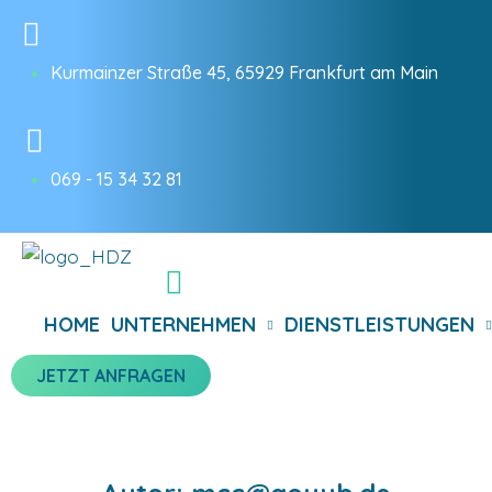
Skip
to
content
Kurmainzer Straße 45, 65929 Frankfurt am Main
069 - 15 34 32 81
HOME
UNTERNEHMEN
DIENSTLEISTUNGEN
JETZT ANFRAGEN